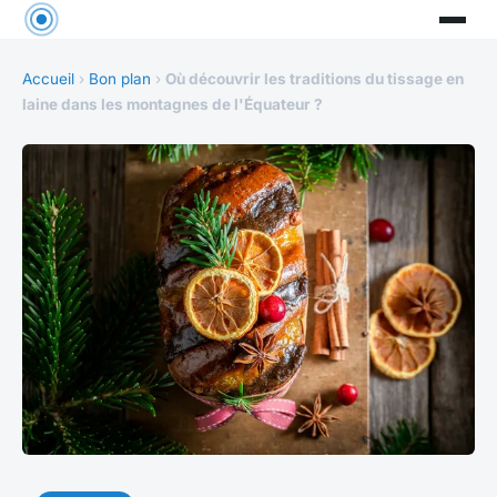
Accueil
›
Bon plan
›
Où découvrir les traditions du tissage en
laine dans les montagnes de l'Équateur ?