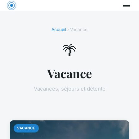
Accueil
› Vacance
🌴
Vacance
Vacances, séjours et détente
VACANCE