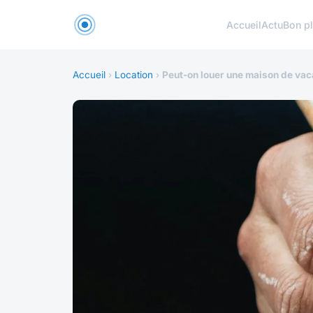
Accueil
Actu
Bon p
Accueil
›
Location
›
Peut-on louer une maison de vac