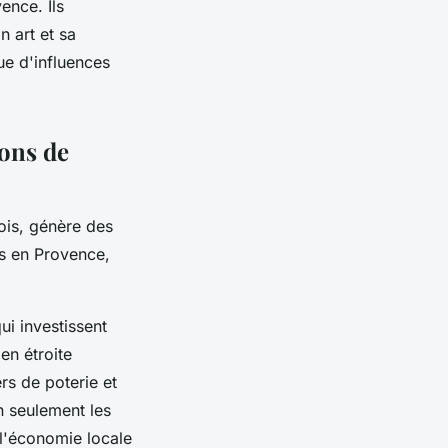
ence. Ils
n art et sa
ue d'influences
sons de
ois, génère des
s en Provence,
ui investissent
 en étroite
rs de poterie et
n seulement les
 l'économie locale