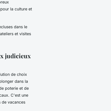
breux
our la culture et
ncluses dans le
teliers et visites
x judicieux
lution de choix
plonger dans la
de poterie et de
ocaux. C'est une
rs de vacances