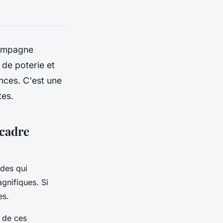
 campagne
 de poterie et
nces. C'est une
tes.
 cadre
des qui
gnifiques. Si
es.
r de ces