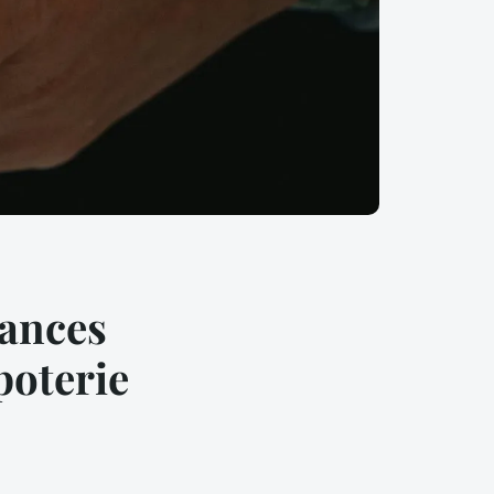
cances
poterie