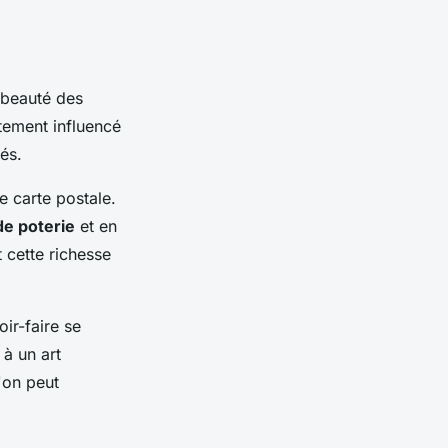
 beauté des
rtement influencé
tés.
e carte postale.
de poterie
et en
t cette richesse
oir-faire se
 à un art
'on peut