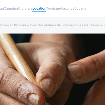
lan
Camping
Croisière
Location
Tourisme
Vacance
Voyage
ances en Provence avec des ateliers de poterie et des visites de m