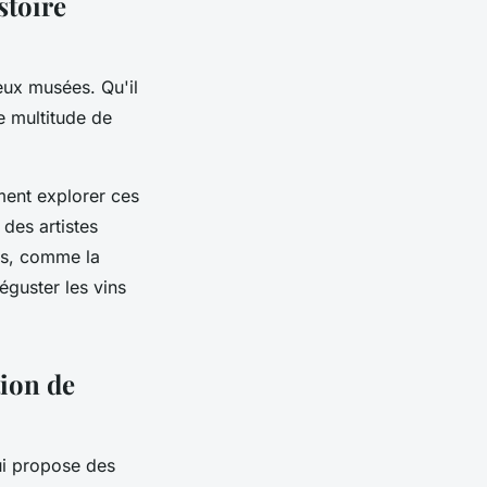
stoire
eux musées. Qu'il
e multitude de
ent explorer ces
des artistes
es, comme la
éguster les vins
tion de
ui propose des