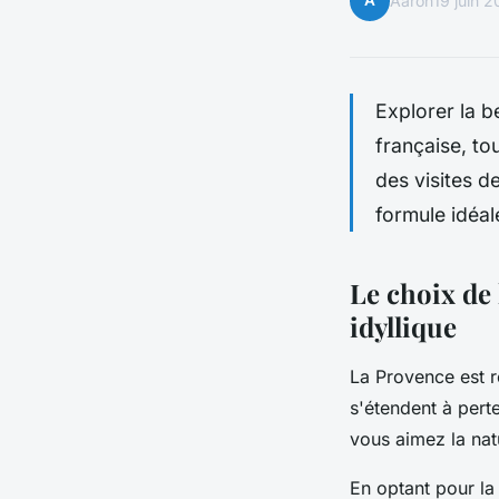
A
Aaron
19 juin 
Explorer la b
française, to
des visites d
formule idéal
Le choix de 
idyllique
La Provence est 
s'étendent à pert
vous aimez la nat
En optant pour l