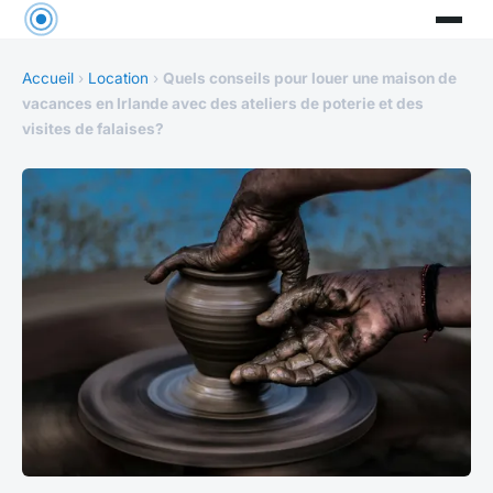
Accueil
›
Location
›
Quels conseils pour louer une maison de
vacances en Irlande avec des ateliers de poterie et des
visites de falaises?