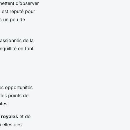
ettent d’observer
r, est réputé pour
c un peu de
passionnés de la
quillité en font
es opportunités
 des points de
tes.
 royales
et de
 elles des