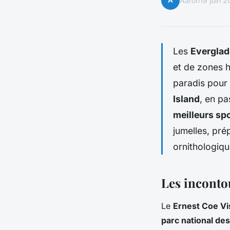
A
Aaron
19 juin 
Les
Everglad
et de zones 
paradis pour
Island
, en pa
meilleurs sp
jumelles, pré
ornithologiq
Les inconto
Le
Ernest Coe Vi
parc national de