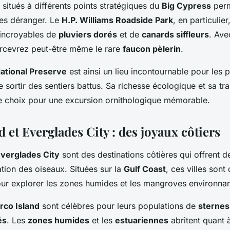
 situés à différents points stratégiques du
Big Cypress
perm
les déranger. Le
H.P. Williams Roadside Park
, en particulie
 incroyables de
pluviers dorés
et de
canards siffleurs
. Ave
rcevrez peut-être même le rare
faucon pèlerin
.
ational Preserve
est ainsi un lieu incontournable pour les 
 sortir des sentiers battus. Sa richesse écologique et sa tran
e choix pour une excursion ornithologique mémorable.
 et Everglades City : des joyaux côtiers
verglades City
sont des destinations côtières qui offrent d
tion des oiseaux. Situées sur la
Gulf Coast
, ces villes sont
our explorer les zones humides et les mangroves environnan
rco Island
sont célèbres pour leurs populations de
sternes
és
. Les
zones humides
et les
estuariennes
abritent quant à