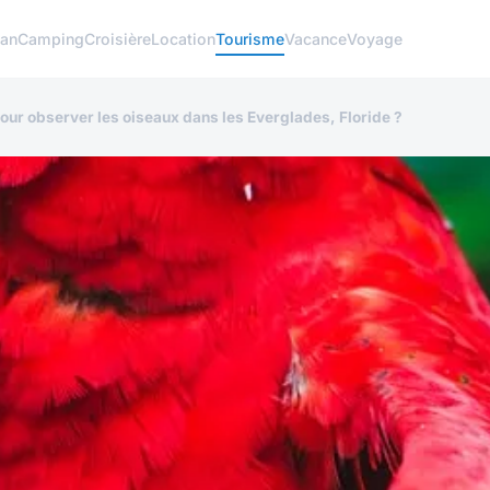
lan
Camping
Croisière
Location
Tourisme
Vacance
Voyage
pour observer les oiseaux dans les Everglades, Floride ?