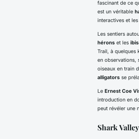
fascinant de ce q
est un véritable
h
interactives et l
Les sentiers auto
hérons
et les
ibi
Trail, à quelques 
en observations, 
oiseaux en train 
alligators
se préla
Le
Ernest Coe Vi
introduction en d
peut révéler une 
Shark Valley