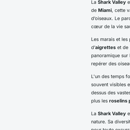
La
Shark Valley
e
de
Miami
, cette 
d’oiseaux. Le par
cœur de la vie s
Les marais et les 
d’
aigrettes
et de
panoramique sur l
repérer des oisea
L'un des temps for
souvent visibles 
dessus des vastes
plus les
roselins
La
Shark Valley
e
nature. Sa divers
pour toute excurs