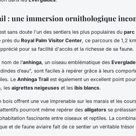
il : une immersion ornithologique inco
st sans doute l'un des sentiers les plus populaires du
parc 
ué près du
Royal Palm Visitor Center
, ce parcours de 1,2 km
pprécié pour sa facilité d'accès et la richesse de sa faune.
n nom de l’
anhinga
, un oiseau emblématique des
Everglade
dindes d’eau", sont faciles à repérer grâce à leurs compor
iles. Le
Anhinga Trail
est également un excellent point pour
s
, les
aigrettes neigeuses
et les
ibis blancs
.
n bois offrent une vue imprenable sur les marais et les cours
 attentifs pourront même repérer des
alligators
se prélassan
cohabitation fascinante entre oiseaux et reptiles. La combin
ue et de faune aviaire fait de ce sentier un véritable trésor