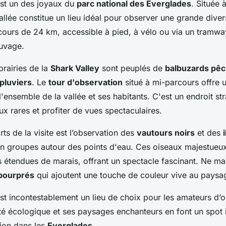
st un des joyaux du
parc national des Everglades
. Située 
vallée constitue un lieu idéal pour observer une grande dive
cours de 24 km, accessible à pied, à vélo ou via un tramw
auvage.
prairies de la
Shark Valley
sont peuplés de
balbuzards pê
pluviers
. Le
tour d'observation
situé à mi-parcours offre 
'ensemble de la vallée et ses habitants. C'est un endroit st
ux rares et profiter de vues spectaculaires.
ts de la visite est l’observation des
vautours noirs
et des
en groupes autour des points d'eau. Ces oiseaux majestueux
 étendues de marais, offrant un spectacle fascinant. Ne m
 pourprés
qui ajoutent une touche de couleur vive au paysa
st incontestablement un lieu de choix pour les amateurs d’o
ité écologique et ses paysages enchanteurs en font un spot
ion dans les
Everglades
.