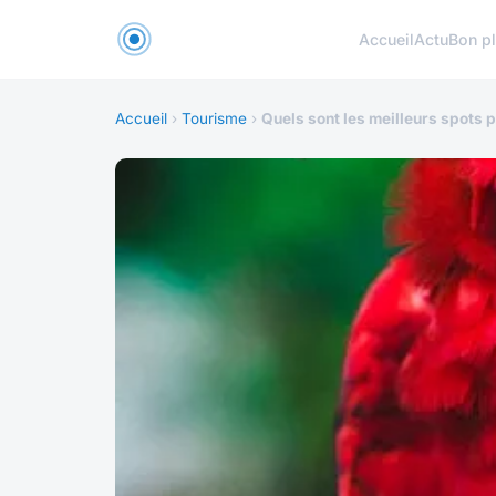
Accueil
Actu
Bon p
Accueil
›
Tourisme
›
Quels sont les meilleurs spots 