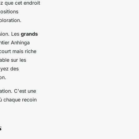
z que cet endroit
ositions
ploration.
sion. Les
grands
tier Anhinga
court mais riche
ble sur les
oyez des
on.
ation. C'est une
où chaque recoin
s