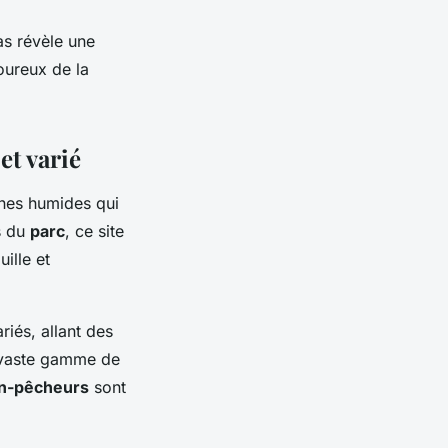
as révèle une
oureux de la
et varié
nes humides qui
s du
parc
, ce site
ille et
iés, allant des
e vaste gamme de
in-pêcheurs
sont