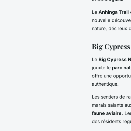
Le
Anhinga Trail
o
nouvelle découver
nature, désireux 
Big Cypress 
Le
Big Cypress N
jouxte le
parc nat
offre une opportu
authentique.
Les sentiers de 
marais salants au
faune aviaire
. L
des résidents régu