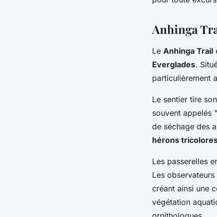
Anhinga Tra
Le
Anhinga Trail
e
Everglades
. Sit
particulièrement a
Le sentier tire so
souvent appelés "
de séchage des a
hérons tricolore
Les passerelles e
Les observateurs
créant ainsi une 
végétation aquatiq
ornithologues.