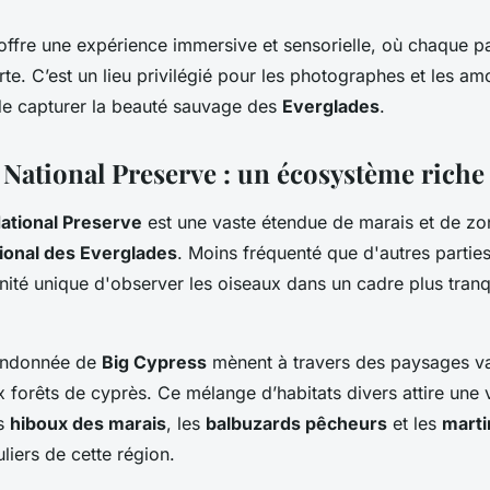
ffre une expérience immersive et sensorielle, où chaque p
te. C’est un lieu privilégié pour les photographes et les am
de capturer la beauté sauvage des
Everglades
.
National Preserve : un écosystème riche 
ational Preserve
est une vaste étendue de marais et de zo
ional des Everglades
. Moins fréquenté que d'autres partie
nité unique d'observer les oiseaux dans un cadre plus tranqu
randonnée de
Big Cypress
mènent à travers des paysages var
x forêts de cyprès. Ce mélange d’habitats divers attire un
es
hiboux des marais
, les
balbuzards pêcheurs
et les
mart
liers de cette région.