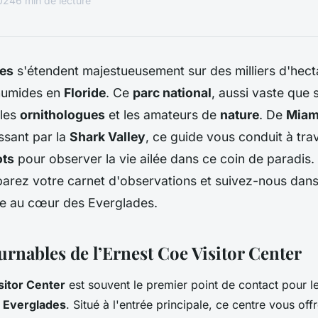
2024
6 min de lecture
es
s'étendent majestueusement sur des milliers d'hect
humides en
Floride
. Ce
parc national
, aussi vaste que 
 les
ornithologues
et les amateurs de
nature
. De
Miam
ssant par la
Shark Valley
, ce guide vous conduit à tra
ots
pour observer la vie ailée dans ce coin de paradis.
parez votre carnet d'observations et suivez-nous dans
ue au cœur des Everglades.
urnables de l’Ernest Coe Visitor Center
sitor Center
est souvent le premier point de contact pour le
s Everglades
. Situé à l'entrée principale, ce centre vous of