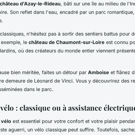
château d'Azay-le-Rideau
, bâti sur une île au milieu de l'I
oire. Son reflet dans l'eau, encadré par un parc romantique,
e.
lassiques, n'hésitez pas à sortir des sentiers battus pour d
r exemple, le
château de Chaumont-sur-Loire
est connu po
 Jardins, où des créateurs du monde entier viennent présent
ause bien méritée, faites un détour par
Amboise
et flânez d
ère demeure de Léonard de Vinci. Vous y découvrirez des r
isséminées dans le parc.
vélo : classique ou à assistance électriqu
e
vélo
est essentiel pour votre confort et votre plaisir penda
ste aguerri, un vélo classique peut suffire. Toutefois, sache