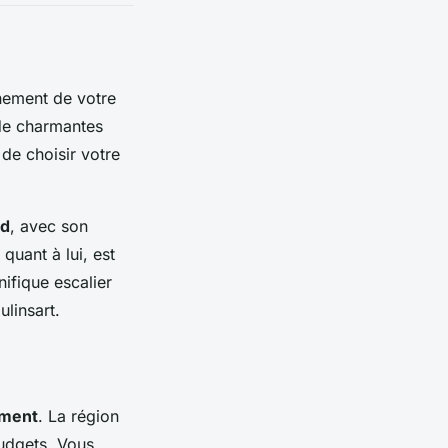
inement de votre
 de charmantes
t de choisir votre
d
, avec son
, quant à lui, est
ifique escalier
ulinsart.
ment
. La région
budgets. Vous