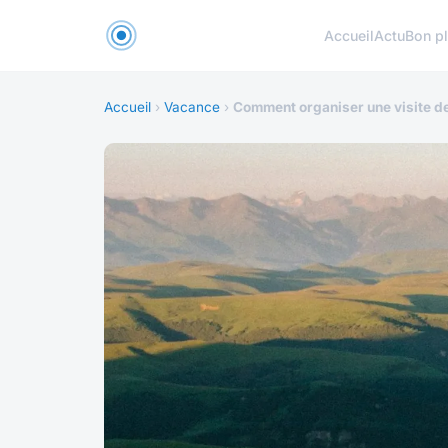
Accueil
Actu
Bon p
Accueil
›
Vacance
›
Comment organiser une visite de