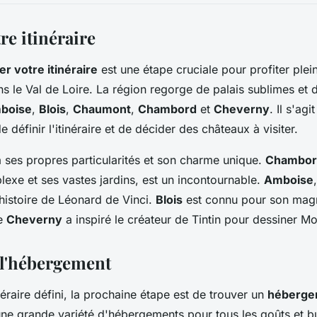
tre itinéraire
ier votre itinéraire
est une étape cruciale pour profiter ple
ns le Val de Loire. La région regorge de palais sublimes et
boise
,
Blois
,
Chaumont
,
Chambord
et
Cheverny
. Il s'agi
e définir l'itinéraire et de décider des châteaux à visiter.
ses propres particularités et son charme unique.
Chambor
lexe et ses vastes jardins, est un incontournable.
Amboise
'histoire de Léonard de Vinci.
Blois
est connu pour son magn
ue
Cheverny
a inspiré le créateur de Tintin pour dessiner Mo
 l'hébergement
néraire défini, la prochaine étape est de trouver un
héberge
 une grande variété d'hébergements pour tous les goûts et 