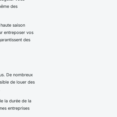
 même des
 haute saison
our entreposer vos
garantissent des
enus. De nombreux
ssible de louer des
.
de la durée de la
nes entreprises