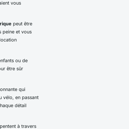
aient vous
trique
peut être
s peine et vous
location
enfants ou de
ur être sûr
ionnante qui
du vélo, en passant
chaque détail
pentent à travers