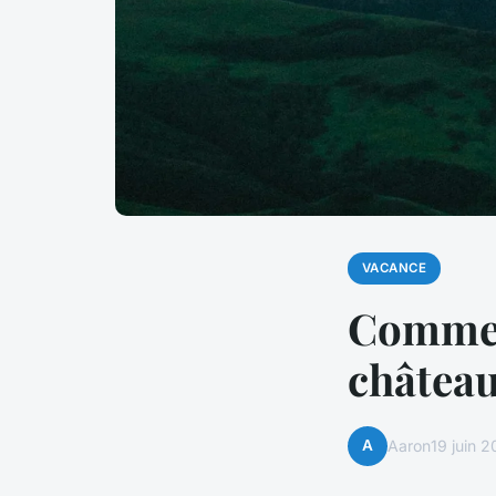
VACANCE
Comment
château
A
Aaron
19 juin 