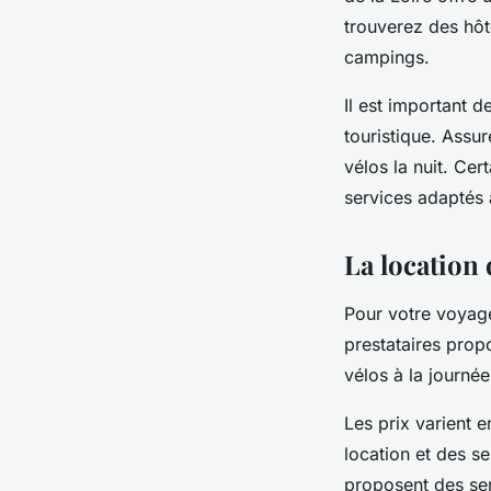
trouverez des hô
campings.
Il est important 
touristique. Assu
vélos la nuit. Cer
services adaptés 
La location 
Pour votre voyage
prestataires pro
vélos à la journé
Les prix varient e
location et des s
proposent des ser